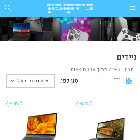
התחבר
הרשם
הזן שם משתמש וסיסמא ע"מ להתחבר.
ניידים
מציג 61–72 מתוך 114 תוצאות
סנן לפי:
סידור ברירת מחדל
זכור אותי
-15%
-15%
-52%
-52%
התחבר
שכחת סיסמא?