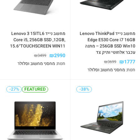
מחשב נייד Lenovo ThinkPad
מחשב נייד Lenovo 3 15ITL6
Core i5, 256GB SSD ,12GB,
Edge E530 Core i7 16GB
256GB SSD Win10 – מתנה
15.6″TOUCHSCREEN WIN11
עכבר אלחוטי ותיק צד
₪
2990
₪
3499
₪
1777
₪
3699
חנות:
מחסני מחשוב וסלולר
חנות:
מחסני מחשוב וסלולר
-27%
-27%
FEATURED
FEATURED
-38%
-38%