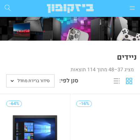
התחבר
הרשם
הזן שם משתמש וסיסמא ע"מ להתחבר.
ניידים
מציג 37–48 מתוך 114 תוצאות
סנן לפי:
סידור ברירת מחדל
זכור אותי
-64%
-64%
-16%
-16%
התחבר
שכחת סיסמא?