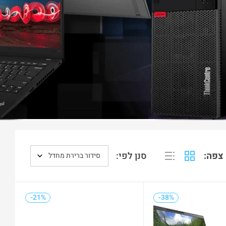
צפה:
סנן לפי:
סידור ברירת מחדל
-21%
-38%
-21%