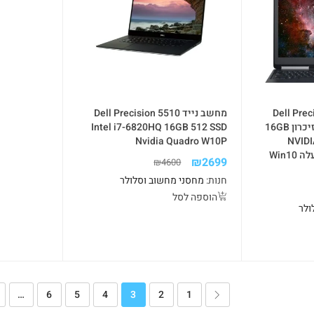
Dell Precision
מחשב נייד Dell Precision 5510
מעבד Intel i7-6820H זיכרון 16GB
Intel i7-6820HQ 16GB 512 SSD
SSD כרטיס מסך NVIDIA
Nvidia Quadro W10P
Quadro M1200 מ.הפעלה Win10
₪
2699
₪
4600
חנות:
מחסני מחשוב וסלולר
הוספה לסל
ולר
…
6
5
4
3
2
1