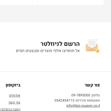
הרשם לניוזלטר
אל תחמיצו אלפי מוצרים ומבצעים חמים
צור קשר
ביזקופון
טלפון: 09-7895000
אודותינו
וואטסאפ מכירות: 0542454113
צור קשר
info@biz-coupon.co.il
הטבה בהסכם 