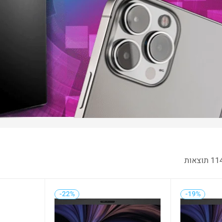
-22%
-19%
-38%
-22%