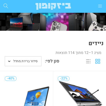
התחבר
הרשם
הזן שם משתמש וסיסמא ע"מ להתחבר.
ניידים
מציג 1–12 מתוך 114 תוצאות
סנן לפי:
סידור ברירת מחדל
זכור אותי
-40%
-40%
-22%
-22%
התחבר
שכחת סיסמא?