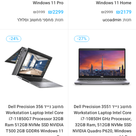
Windows 11 Pro
‎Windows 11 Home
₪
2299
₪
2179
₪
3199
₪
2999
חנות:
ucoadmin
חנות:
מחסני מחשוב וסלולר
-24%
-24%
-27%
-27%
מחשב נייד Dell Precision 3551
מחשב נייד Dell Precision 356
Workstation Laptop Intel Core
Workstation Laptop Intel Core
i7-11850G7 Processor 32GB
i7-10850H GHz Processor,
Ram 512GB NVMe SSD NVIDIA
32GB Ram, 512GB NVMe SSD
T500 2GB GDDR6 Windows 11
NVIDIA Quadro P620, Windows