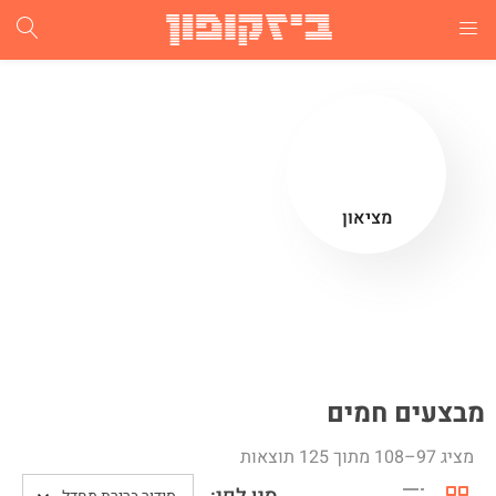
התחבר
הרשם
הזן שם משתמש וסיסמא ע"מ להתחבר.
מציאון
זכור אותי
התחבר
מבצעים חמים
שכחת סיסמא?
מציג 97–108 מתוך 125 תוצאות