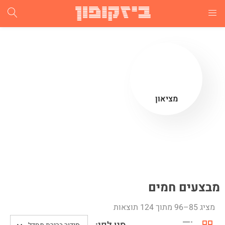
התחבר
הרשם
הזן שם משתמש וסיסמא ע"מ להתחבר.
מציאון
זכור אותי
התחבר
מבצעים חמים
שכחת סיסמא?
מציג 85–96 מתוך 124 תוצאות