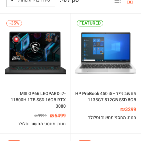
סנן לפי:
סידור ברירת מחדל
-35%
-35%
FEATURED
מחשב נייד HP ProBook 450 i5–
MSI GP66 LEOPARD i7-
11800H 1TB SSD 16GB RTX
1135G7 512GB SSD 8GB
3080
₪
3299
₪
6499
₪
9999
חנות:
מחסני מחשוב וסלולר
חנות:
מחסני מחשוב וסלולר