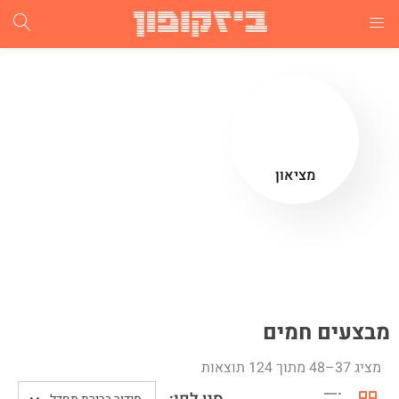
התחבר
הרשם
הזן שם משתמש וסיסמא ע"מ להתחבר.
מציאון
זכור אותי
התחבר
מבצעים חמים
שכחת סיסמא?
מציג 37–48 מתוך 124 תוצאות