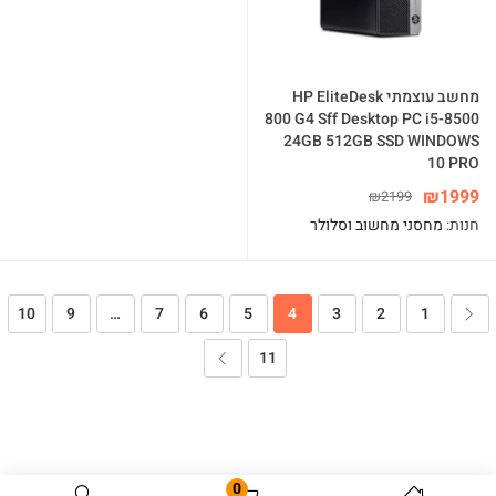
מחשב עוצמתי HP EliteDesk
800 G4 Sff Desktop PC i5-8500
24GB 512GB SSD WINDOWS
10 PRO
₪
1999
₪
2199
חנות:
מחסני מחשוב וסלולר
10
9
…
7
6
5
4
3
2
1
11
0