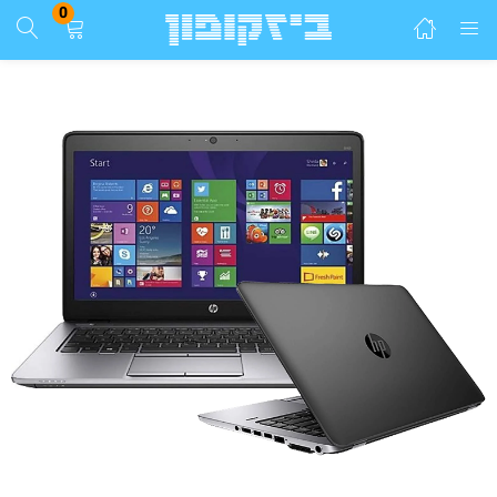
0
התחבר
הרשם
הזן שם משתמש וסיסמא ע"מ להתחבר.
זכור אותי
התחבר
שכחת סיסמא?