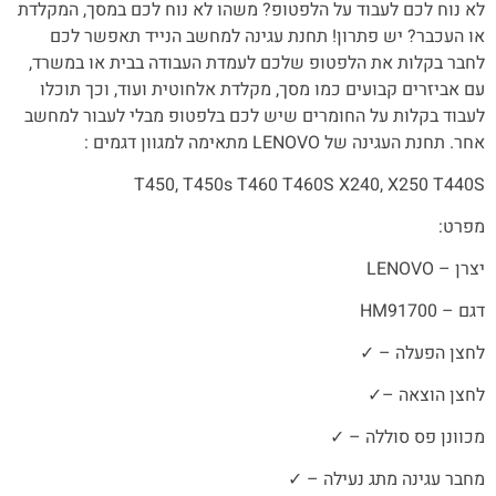
לא נוח לכם לעבוד על הלפטופ? משהו לא נוח לכם במסך, המקלדת
או העכבר? יש פתרון! תחנת עגינה למחשב הנייד תאפשר לכם
לחבר בקלות את הלפטופ שלכם לעמדת העבודה בבית או במשרד,
עם אביזרים קבועים כמו מסך, מקלדת אלחוטית ועוד, וכך תוכלו
לעבוד בקלות על החומרים שיש לכם בלפטופ מבלי לעבור למחשב
אחר. תחנת העגינה של
LENOVO
מתאימה למגוון דגמים :
T450, T450s T460 T460S X240, X250 T440S
מפרט:
יצרן –
LENOVO
דגם – 00
HM917
לחצן הפעלה –
✓
לחצן הוצאה –
✓
מכוונן פס סוללה –
✓
מחבר עגינה מתג נעילה –
✓