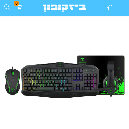
0
התחבר
הרשם
הזן שם משתמש וסיסמא ע"מ להתחבר.
זכור אותי
התחבר
שכחת סיסמא?