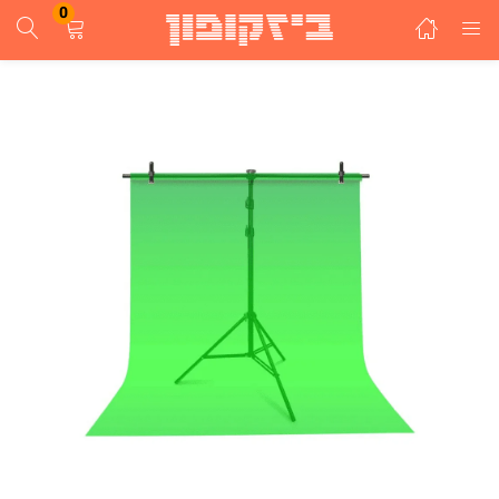
0
התחבר
הרשם
הזן שם משתמש וסיסמא ע"מ להתחבר.
זכור אותי
התחבר
שכחת סיסמא?