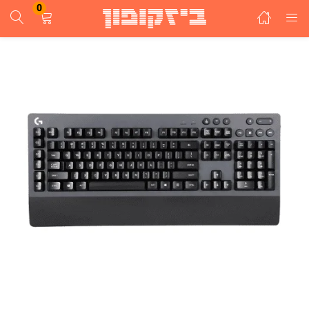
0
התחבר
הרשם
הזן שם משתמש וסיסמא ע"מ להתחבר.
זכור אותי
התחבר
שכחת סיסמא?