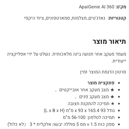
מק'ט:
ApaiGenie AI 360
קטגוריות:
גאדג'טים
מצלמות
סמארטפונים
ציוד היקפי
תיאור מוצר
מעמד מעקב אחר תנועה בינה מלאכותית. נשלט על ידי אפליקציה
ייעודית.
סרטון הדגמת המוצר זמין
פונקצית מוצר
★ מצב מעקב אחר אובייקטים ，
★ מצב מעקב פנים ，
★ תמיכה להתקנת חצובה
גודל 93 x 93 x 165.4 מ”מ (L x B x H)
תמיכה לטלפון: 56-100 מ”מ
ספק כוח 1.5 v מס 5 סוללה יבשה אלקלית * 3 （לא כלול)