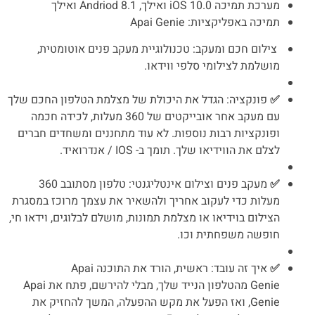
מערכת תמיכה iOS 10.0 ואילך, Andriod 8.1 ואילך
תמיכה באפליקציות: Apai Genie
צילום חכם ומעקב: טכנולוגיית מעקב פנים אוטומטית,
מושלמת לצילומי סלפי ווידאו.
✅
פונקציה: הגדל את היכולת של מצלמת הטלפון החכם שלך
עם מעקב אחר אובייקטים של 360 מעלות, לכידה חכמה
ופונקציות רבות נוספות. לא עוד מתחננים ומשחדים חברים
לצלם את הווידיאו שלך. תומך ב- IOS / אנדרואיד.
✅
מעקב פנים וצילום אינטליגנטי: טלפון מסתובב 360
מעלות כדי לעקוב אחריך ולהשאיר את עצמך מרוכז במסגרת
הצילום בוידיאו או מצלמת תמונות, מושלם לבלוגים, וידאו חי,
חופשה משפחתית וכו.
✅
איך זה עובד: ראשית, הורד את התוכנה Apai
Genie מהטלפון הנייד שלך, מבלי להירשם, פתח את Apai
Genie, ואז הפעל את מקש ההפעלה, המשך להחזיק את