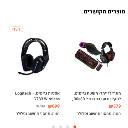
מוצרים מקושרים
-13%
-13%
מארז לגיימר- משטח גיימינג
אוזניות גיימינג – Logitech
למקלדת ועכבר בגודל 80×30 ,
G733 Wireless
סט מקלדת ועכבר סט חוטי
₪
699
₪
379
₪
799
מקלדת ועכבר ,אוזניות גיימינג
חנות:
מחסני מחשוב וסלולר
חנות:
מחסני מחשוב וסלולר