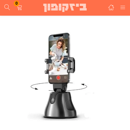
0
התחבר
הרשם
הזן שם משתמש וסיסמא ע"מ להתחבר.
זכור אותי
התחבר
שכחת סיסמא?