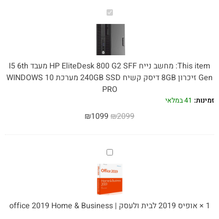
מחשב
נייח
HP
EliteDesk
800
This item:
מחשב נייח HP EliteDesk 800 G2 SFF מעבד I5 6th
G2
Gen זיכרון 8GB דיסק קשיח 240GB SSD מערכת WINDOWS 10
SFF
PRO
מעבד
זמינות:
41 במלאי
I5
₪
1099
₪
2099
6th
Gen
זיכרון
אופיס
8GB
2019
דיסק
לבית
קשיח
ולעסק
240GB
|
SSD
1
×
אופיס 2019 לבית ולעסק | office 2019 Home & Business
office
מערכת