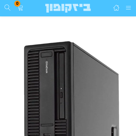
0
התחבר
הרשם
הזן שם משתמש וסיסמא ע"מ להתחבר.
זכור אותי
התחבר
שכחת סיסמא?