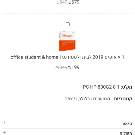
₪
849
₪
679
2019
WINDOWS
Home
10
&
PRO
Business
אופיס
2019
לבית
ולסטודנט
|
1
×
אופיס 2019 לבית ולסטודנט | office student & home
office
₪
349
₪
199
student
&
home
מק'ט:
PC-HP-800G2-0-1
קטגוריות:
מחשבים וסלולר
נייחים
תיאור
משלוח