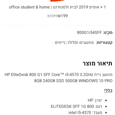
|
1
×
אופיס 2019 לבית ולסטודנט | office student & home
office
₪
349
₪
199
student
&
home
מק'ט:
800G1i54SFF
קטגוריות:
מחשבים וסלולר
נייחים
תיאור מוצר
מחשב נייח HP EliteDesk 800 G1 SFF Core™ i5-4570 3.2GHz
8GB 240GB SSD 500GB WINDOWS 10 PRO
כללי
יצרן:
HP
דגם: SFF 1
800
G
ELITEDESK
מעבד:
intel I5-4570