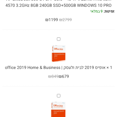
G1
4570 3.2GHz 8GB 240GB SSD+500GB WINDOWS 10 PRO
SFF
זמינות:
9 במלאי
Core™
₪
1199
₪
2799
i5-
4570
3.2GHz
אופיס
8GB
2019
240GB
לבית
SSD+500GB
ולעסק
WINDOWS
|
10
1
×
אופיס 2019 לבית ולעסק | office 2019 Home & Business
office
PRO
₪
849
₪
679
2019
Home
&
Business
אופיס
2019
לבית
ולסטודנט