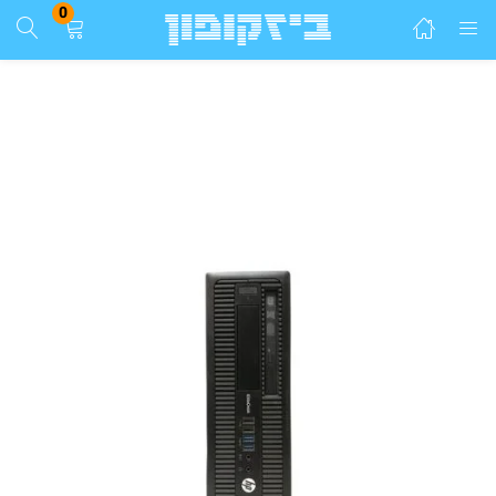
0
התחבר
הרשם
הזן שם משתמש וסיסמא ע"מ להתחבר.
זכור אותי
התחבר
שכחת סיסמא?