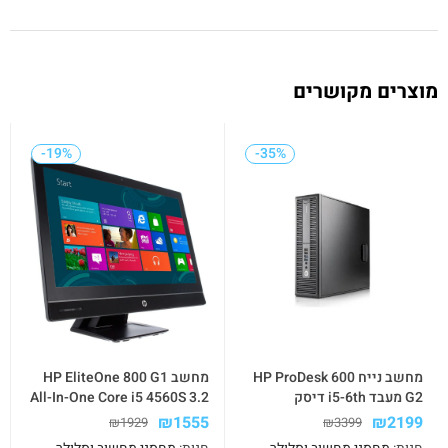
מוצרים מקושרים
-19%
-19%
-35%
-35%
מחשב נייח HP ProDesk 600
מחשב HP EliteOne 800 G1
G2 מעבד i5-6th דיסק
All-In-One Core i5 4560S 3.2
240GBSSD+500GB זיכרון
GHz 16GB 512GB SSD LED
₪
1555
₪
2199
₪
1929
₪
3399
16GB מערכת WIN10 PRO
23 Win10Pro