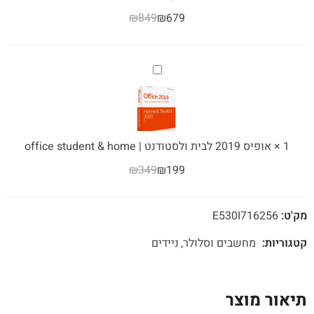
אלחוטי
office
₪
849
₪
679
ותיק
2019
צד
Home
&
Business
אופיס
2019
לבית
ולסטודנט
|
1
×
אופיס 2019 לבית ולסטודנט | office student & home
office
₪
349
₪
199
student
&
home
מק'ט:
E530I716256
קטגוריות:
מחשבים וסלולר
ניידים
תיאור מוצר