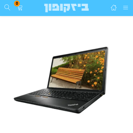
0
התחבר
הרשם
הזן שם משתמש וסיסמא ע"מ להתחבר.
זכור אותי
התחבר
שכחת סיסמא?