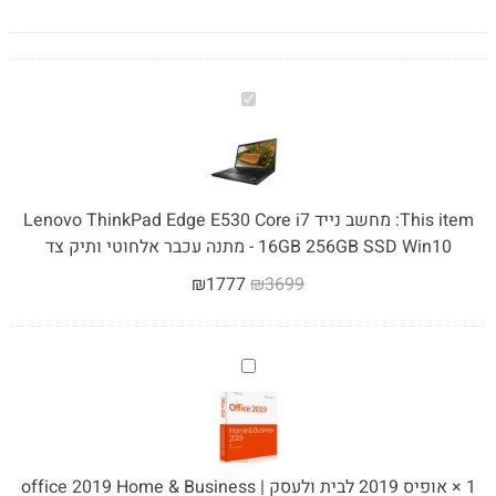
מחשב
נייד
Lenovo
ThinkPad
Edge
This item:
מחשב נייד Lenovo ThinkPad Edge E530 Core i7
E530
16GB 256GB SSD Win10 - מתנה עכבר אלחוטי ותיק צד
Core
₪
1777
₪
3699
i7
16GB
256GB
SSD
אופיס
Win10
2019
-
לבית
מתנה
ולעסק
עכבר
|
1
×
אופיס 2019 לבית ולעסק | office 2019 Home & Business