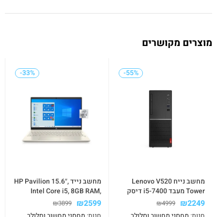
מוצרים מקושרים
-33%
-33%
-55%
-55%
מחשב נייח Lenovo V520
מחשב נייד HP Pavilion 15.6″,
Tower מעבד i5-7400 דיסק
Intel Core i5, 8GB RAM,
256SSD+500GB זיכרון 8GB
512GB SSB+32GB Optane,
₪
2599
₪
2249
₪
3899
₪
4999
מערכת win10 שלוש שנות
Lunar Gold
חנות:
מחסני מחשוב וסלולר
חנות:
מחסני מחשוב וסלולר