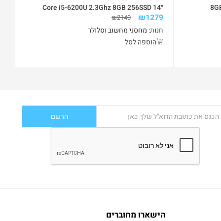
Core i5-6200U 2.3Ghz 8GB 256SSD 14″
8GB
49
₪
1279
WIN10PRO
win10 ש
₪
2140
חנות:
מחסני מחשוב וסלולר
חנ
הוספה לסל
הישארו מחוברים