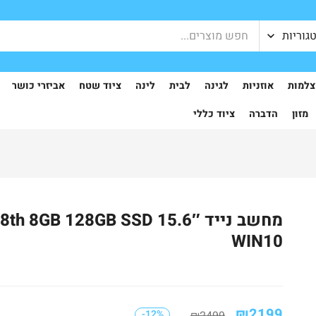
גוריות
למות
אוזניות
לגינה
לבית
לינה
ציוד שטח
אביזרי כושר
מזון
הדברה
ציוד כללי
מחשב נייד GB 128GB SSD 15.6″
WIN10
₪
2199
-12%