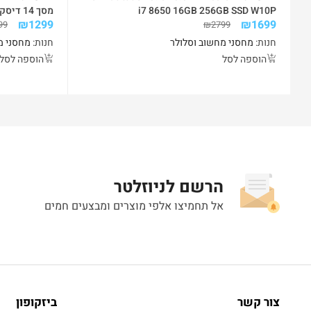
i7 8650 16GB 256GB SSD W10P
₪
1299
₪
1699
הפעלה WIN 10 PRO כולל מודם סלולרי
99
₪
2799
חנות:
מחסני מחשוב וסלולר
חנות:
מחסני מ
הוספה לסל
הוספה לסל
הרשם לניוזלטר
אל תחמיצו אלפי מוצרים ומבצעים חמים
צור קשר
ביזקופון