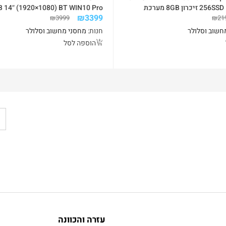
מסך 14 דיסק 256SSD זיכרון 8GB מערכת
 14″ (1920×1080) BT WIN10 Pro
₪
3399
Webcam
₪
3999
₪
21
חשוב וסלולר
חנות:
מחסני מחשוב וסלולר
הוספה לסל
עזרה והכוונה