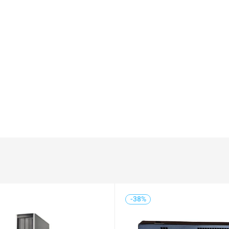
-38%
-56%