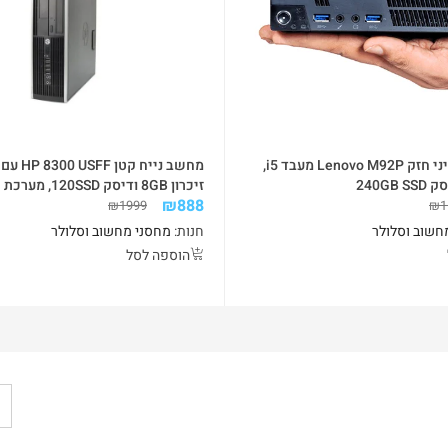
מחשב נייח מיני חזק Lenovo M92P מעבד i5,
זיכרון 8GB ודיסק SSD
₪
888
WIN10
₪
1999
₪
1
חשוב וסלולר
חנות:
מחסני מחשוב וסלולר
הוספה לסל