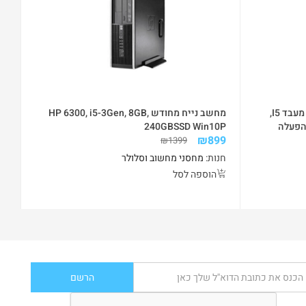
מחשב נייח קטן HP 8300 USFF עם מעבד I5,
מחשב נייח מחודש HP 6300, i5-3Gen, 8GB,
120, מערכת הפעלה
240GBSSD Win10P
0P
99
₪
899
₪
1399
חנות:
מחסני מחשוב וסלולר
חנ
הוספה לסל