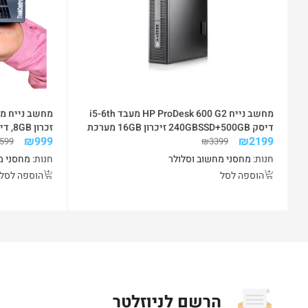
מחשב נייח HP ProDesk 600 G2 מעבד i5-6th
דיסק 240GBSSD+500GB זיכרון 16GB מערכת
זכרון 8GB, דיסק 240GB SSD
₪
999
₪
2199
WIN10 PRO
599
₪
3399
חנות:
מחסני מחשוב וסלולר
חנות:
מחסני מ
הוספה לסל
הוספה לסל
הרשם לניוזלטר