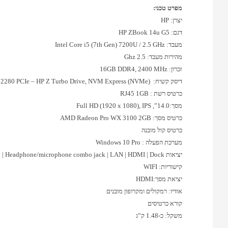
מפרט טכני:
יצרן: HP
דגם: HP ZBook 14u G5
מעבד: Intel Core i5 (7th Gen) 7200U / 2.5 GHz
מהירות מעבד: 2.5 Ghz
זכרון: 16GB DDR4, 2400 MHz
דיסק קשיח: 256GB SSD M.2 2280 PCIe – HP Z Turbo Drive, NVM Express (NVMe)
כרטיס רשת : RJ45 1GB
מסך:14.0”, Full HD (1920 x 1080), IPS
כרטיס מסך: AMD Radeon Pro WX 3100 2GB
כרטיס קול מובנה
מערכת הפעלה : Windows 10 Pro
יציאות USB 3.0 (charging) | Thunderbolt 3 | USB 3.0 | Headphone/microphone combo jack | LAN | HDMI | Dock
קישוריות: WIFI
יציאת מסך:HDMI
אודיו: רמקולים ומקרופון מובנים
קורא כרטיסים
משקל: כ-1.48 ק”ג