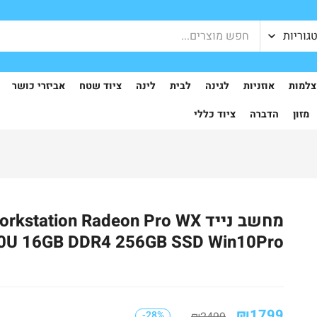
גוריות
למות
אוזניות
לגינה
לבית
לינה
ציוד שטח
אביזרי כושר
מזון
הדברה
ציוד כללי
מחשב נייד ation Radeon Pro WX
00U 16GB DDR4 256GB SSD Win10Pro
₪
1799
-28%