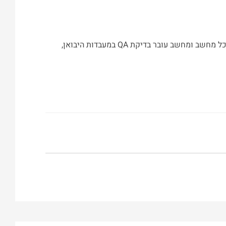
הבהרה: מחשב זה הינו מחודש- מחשב מחודש הינו מחשב לאחר שימוש,למשאבים עסקיים בעל יכולת עבודה לטווח שנים ארוך.כל מחשב ומחשב עובר בדיקת QA במעבדות היבואן,