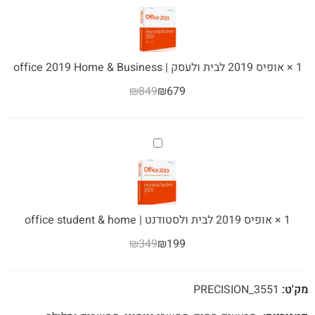
Processor,
2019
32GB
לבית
Ram,
ולעסק
512GB
|
1
×
אופיס 2019 לבית ולעסק | office 2019 Home & Business
NVMe
office
₪
849
₪
679
SSD
2019
NVIDIA
Home
Quadro
&
P620,
Business
אופיס
Windows
2019
11
לבית
Pro
ולסטודנט
|
1
×
אופיס 2019 לבית ולסטודנט | office student & home
office
₪
349
₪
199
student
&
home
מק'ט:
3551_PRECISION