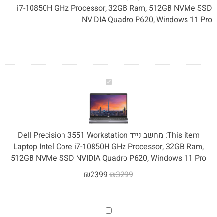
i7-10850H GHz Processor, 32GB Ram, 512GB NVMe SSD
NVIDIA Quadro P620, Windows 11 Pro
מחשב
נייד
Dell
Precision
3551
This item:
מחשב נייד Dell Precision 3551 Workstation
Workstation
Laptop Intel Core i7-10850H GHz Processor, 32GB Ram,
Laptop
512GB NVMe SSD NVIDIA Quadro P620, Windows 11 Pro
Intel
₪
2399
₪
3299
Core
i7-
10850H
GHz
אופיס