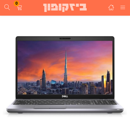
0
התחבר
הרשם
הזן שם משתמש וסיסמא ע"מ להתחבר.
זכור אותי
התחבר
שכחת סיסמא?