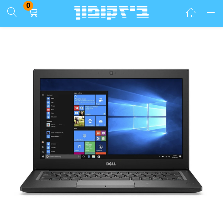
0
התחבר
הרשם
הזן שם משתמש וסיסמא ע"מ להתחבר.
זכור אותי
התחבר
שכחת סיסמא?