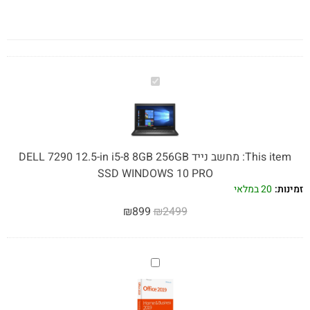
מחשב
נייד
DELL
7290
12.5-
This item:
מחשב נייד DELL 7290 12.5-in i5-8 8GB 256GB
in
SSD WINDOWS 10 PRO
i5-
זמינות:
20 במלאי
8
₪
899
₪
2499
8GB
256GB
SSD
אופיס
WINDOWS
2019
10
לבית
PRO