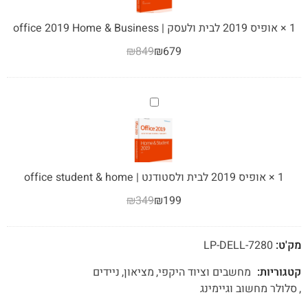
ולעסק
|
1
×
אופיס 2019 לבית ולעסק | office 2019 Home & Business
office
₪
849
₪
679
2019
Home
&
Business
אופיס
2019
לבית
ולסטודנט
|
1
×
אופיס 2019 לבית ולסטודנט | office student & home
office
₪
349
₪
199
student
&
home
מק'ט:
LP-DELL-7280
קטגוריות:
מחשבים וציוד היקפי
מציאון
ניידים
סלולר מחשוב וגיימינג