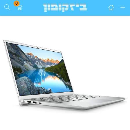
0
התחבר
הרשם
הזן שם משתמש וסיסמא ע"מ להתחבר.
זכור אותי
התחבר
שכחת סיסמא?