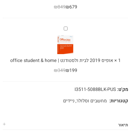
office
₪
849
₪
679
2019
Home
&
Business
אופיס
2019
לבית
ולסטודנט
|
1
×
אופיס 2019 לבית ולסטודנט | office student & home
office
₪
349
₪
199
student
&
home
מק'ט:
I3511-5088BLK-PUS
קטגוריות:
מחשבים וסלולר
ניידים
תיאור