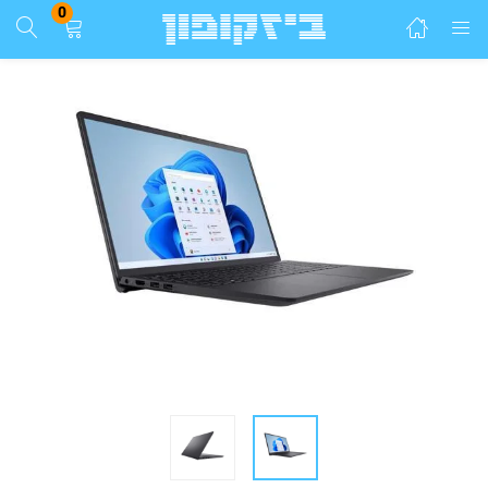
0
התחבר
הרשם
הזן שם משתמש וסיסמא ע"מ להתחבר.
זכור אותי
התחבר
שכחת סיסמא?