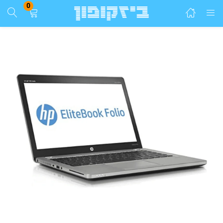
0
התחבר
הרשם
הזן שם משתמש וסיסמא ע"מ להתחבר.
זכור אותי
התחבר
שכחת סיסמא?