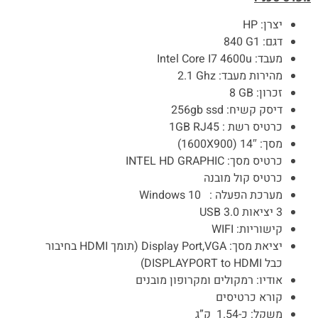
יצרן:
HP
דגם:
840 G1
מעבד:
Intel Core I7 4600u
מהירות מעבד:
2.1 Ghz
זכרון:
8 GB
דיסק קשיח:
gb ssd
256
כרטיס רשת :
RJ45
GB
1
מסך: 14″ (
1600X900
)
כרטיס מסך:
INTEL HD GRAPHIC
כרטיס קול מובנה
מערכת הפעלה :
Windows 10
3 יציאות 3.0
USB
קישוריות:
WIFI
יציאת מסך:
Display Port,VGA
(תומך
HDMI
בחיבור
כבל
DISPLAYPORT to HDMI
)
אודיו: רמקולים ומקרופון מובנים
קורא כרטיסים
משקל: כ-1.54 ק”ג