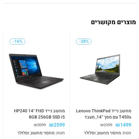
מוצרים מקושרים
-16%
-16%
-38%
-38%
מחשב נייד Lenovo ThinkPad
מחשב נייד HP240 14″ FHD
T450s עם מסך “14, מעבד
8GB 256GB SSD i5
Core i5, זיכרון 8GB, דיסק
₪
2599
₪
1499
₪
3099
₪
2399
256SSD ומערכת WIN10
חנות:
מחסני מחשוב וסלולר
חנות:
מחסני מחשוב וסלולר