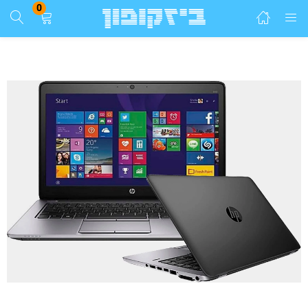
0
התחבר
הרשם
הזן שם משתמש וסיסמא ע"מ להתחבר.
זכור אותי
התחבר
שכחת סיסמא?