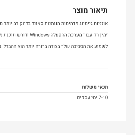
תיאור מוצר
אוזניות גיימינג מדהימות הנותנות סאונד בדיוק רב יותר מאשר צ
זמין רק עבור מערכת ההפעלה Windows ודורש תוכנת משחקים של Logitech G HUB המאפשר לך לקבל סאונד ברור בתוך המשחק כדי לזהות בבירור מיקום ומרחק בנוף תלת ממדי.
לשמוע את הסביבה שלך בצורה ברורה יותר הוא ההבדל בי
תנאי משלוח
7-10 ימי עסקים