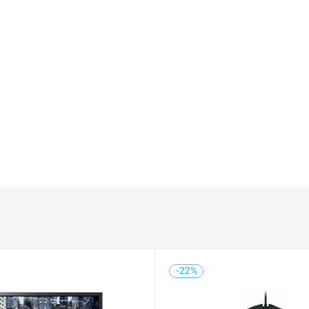
-22%
-4%