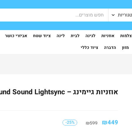
גוריות
למות
אוזניות
לגינה
לבית
לינה
ציוד שטח
אביזרי כושר
מזון
הדברה
ציוד כללי
אוזניות גיימינג – Logitech G635 7.1 Surround Sound Lightsync
₪
449
-25%
₪
599