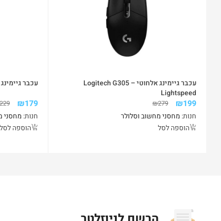
עכבר גיימינג אלחוטי – Logitech G305
עכבר גיימינג –  DeathAdder Essential
Lightspeed
₪
179
₪
199
229
₪
279
חנות:
מחסני מחשוב וסלולר
חנות:
מחסני מ
הוספה לסל
הוספה לסל
הרשם לניוזלטר