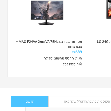
LG 24GL600F-
מסך מחשב דגם MAG F24VA 2ms VA 75Hz –
צבע שחור
מוב
69
₪
689
חנות:
מחסני מחשוב וסלולר
חנ
הוספה לסל