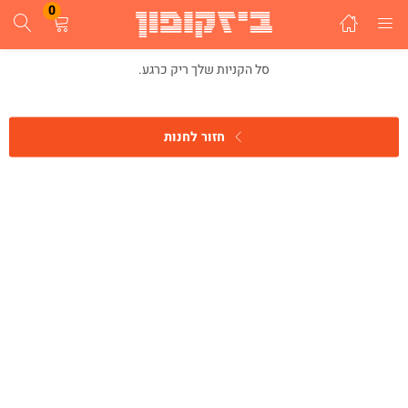
0
התחבר
הרשם
סל הקניות שלך ריק כרגע.
הזן שם משתמש וסיסמא ע"מ להתחבר.
חזור לחנות
זכור אותי
התחבר
שכחת סיסמא?