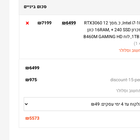
סכום ביניים
×
Intel i7-10700, כ.מסך RTX3060 12
6499
₪
7199
₪
GB , זכרון 16RAM, + 240 SSD כונן
1TB HDD, לוח B460M GAMING HD
× 
שוב וסלולר
₪
6499
₪
975
-
חשוב וסלולר
₪
5573