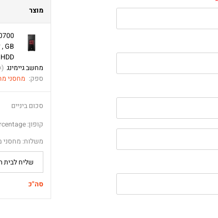
*
מוצר
מחשב גיימינג
1
ספק:
מחסני מח
סכום ביניים
קופון: discount-15-percentage
משלוח: מחסני מ
סה"כ