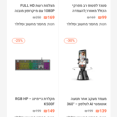
סטנד לפטופ רב מפרקי
מצלמת רשת FULL HD
הכולל מאוורר,להעמדה
1080P עם מיקרופון מובנה
במבחר זוויות כמעט אין סופי
וחיבור USB
₪
169
₪
99
₪
250
₪
169
ומתאים לאין ספור שימושים
חנות:
מחסני מחשוב וסלולר
חנות:
מחסני מחשוב וסלולר
-25%
-25%
-30%
-30%
מעמד מעקב אחר תנועה
מקלדת גיימינג – RGB HP
אוטומטי AI לטלפון – 360°
K500F
₪
149
₪
139
₪
199
₪
199