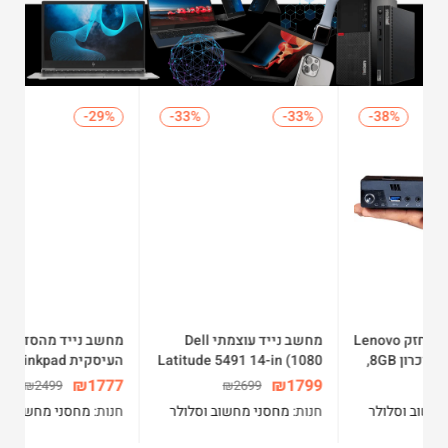
%
-29%
-29%
-33%
-33%
Leno
מחשב נייד עוצמתי Dell
מחשב נייד מהסדרה
Latitude 5491 14-in (1080
העיסקית Lenovo Thinkpad
T560 Core i7-6600U 16GB
x 1920) core i5 8400
99
₪
1777
₪
1799
₪
2499
₪
2699
256GB SSD 15.6 FHD
2.50GHz 16GB 256GB SSD
חנות:
מחסני מחשוב וסלולר
חנות:
מחסני מחשוב וסלולר
חנ
W10P64
WIN10 PRO
PRO כולל