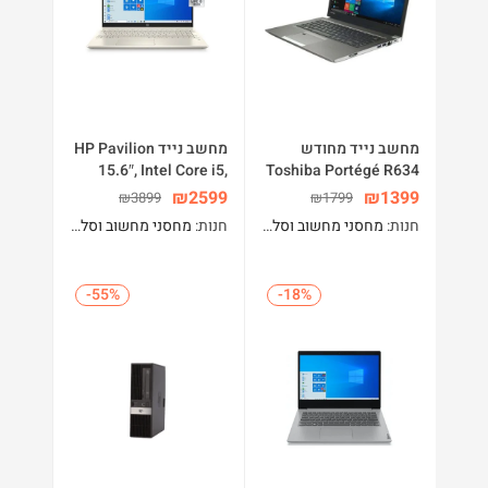
מחשב נייד מחודש
מחשב נייד HP Pavilion
15.6″, Intel Core i5,
Toshiba Portégé R634
8GB RAM, 512GB
13.3″ Core i5 4300U
₪
2599
₪
1399
₪
3899
₪
1799
SSB+32GB Optane,
8GB RAM 256GB SSD
חנות:
מחסני מחשוב וסלולר
חנות:
מחסני מחשוב וסלולר
Lunar Gold
Win 10
-55%
-55%
-18%
-18%