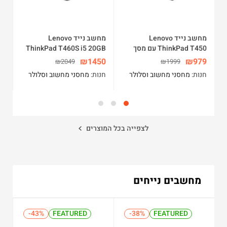
מחשב נייד Lenovo
מחשב נייד Lenovo
ThinkPad T450 עם מסך
ThinkPad T460S i5 20GB
el
“14 מעבד Core i5 זיכרון
512SSD 14″ WIN10PRO
hz
79
₪
1450
₪
979
₪
2049
₪
1999
8GB דיסק 128SSD ומערכת
4″
חנות:
מחסני מחשוב וסלולר
חנות:
מחסני מחשוב וסלולר
חנ
RO
WIN10
לצפייה בכל המוצרים
מחשבים נייחים
%
-43%
-43%
FEATURED
FEATURED
-38%
-38%
FEATURED
FEATURED