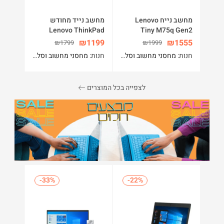
מחשב נייח Lenovo
מחשב נייד מחודש
Lenovo ThinkPad
Tiny M75q Gen2
T460 Intel Core i5-
Ryzen Pro 7 Desktop
₪
1199
₪
1555
₪
1799
₪
1999
6200U 16GB 256GB
16GB DDR4 512GB
חנות:
מחסני מחשוב וסלולר
חנות:
מחסני מחשוב וסלולר
SSD 14″ WIN10PRO –
SSD Windows 11 Pro
מתנה עכבר אלחוטי ותיק
צד
לצפייה בכל המוצרים
-33%
-33%
-22%
-22%