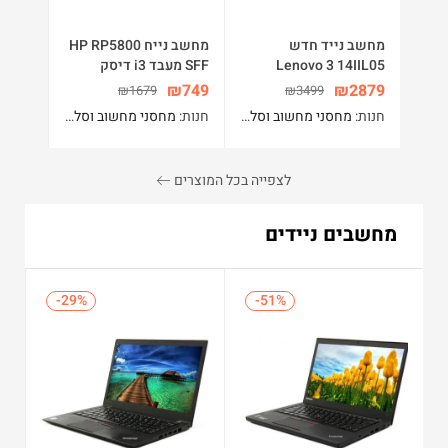
מחשב נייד חדש
מחשב נייח HP RP5800
Lenovo 3 14IIL05
SFF מעבד i3 דיסק
128GB SSD+500GB
Core™ i5-1035G1
₪
749
₪
2879
₪
1679
₪
3499
3.6GHz 512GB SSD
זיכרון 8GB מערכת
חנות:
מחסני מחשוב וסלולר
חנות:
מחסני מחשוב וסלולר
WIN10 PRO
8GB 14″ (1920×1080)
BT WIN10 Webcam
לצפייה בכל המוצרים
מחשבים ניידים
%
-29%
-29%
-51%
-51%