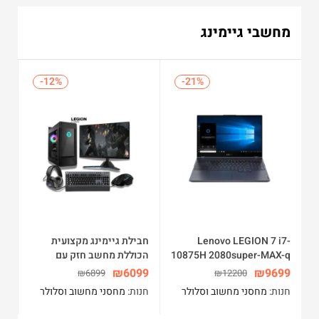
מחשבי גיימינג
%
-12%
-12%
-21%
-21%
Lenovo LEGION 7 i7-
חבילת גיימינג מקצועית
er
10875H 2080super-MAX-q
הכוללת מחשב חזק עם
 +
נייד גיימינג
כרטיס מסך 1660 SUPER +
Ti
99
₪
6099
₪
9699
₪
6899
₪
12200
מסך 27 אינצ’ 165HZ
מח
חנות:
מחסני מחשוב וסלולר
חנות:
מחסני מחשוב וסלולר
חנ
לגיימינג + אוזניות JBL
אלחוטיות למשחקים ומקלדת